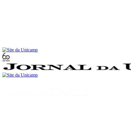
Conteúdo principal
Menu principal
Rodapé
Menu
Buscar