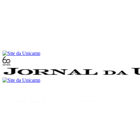
Conteúdo principal
Menu principal
Rodapé
Menu
Buscar