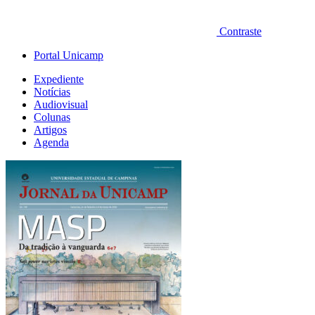
Contraste
Portal Unicamp
Expediente
Notícias
Audiovisual
Colunas
Artigos
Agenda