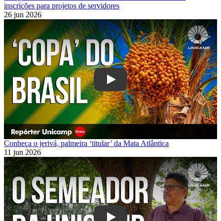
inscrições para projetos de servidores
26 jun 2026
Play
Conheça o jerivá, palmeira ‘titular’ da Mata Atlântica
11 jun 2026
Play