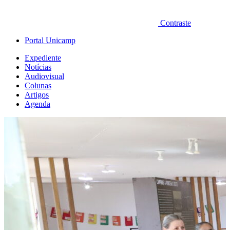
Contraste
Portal Unicamp
Expediente
Notícias
Audiovisual
Colunas
Artigos
Agenda