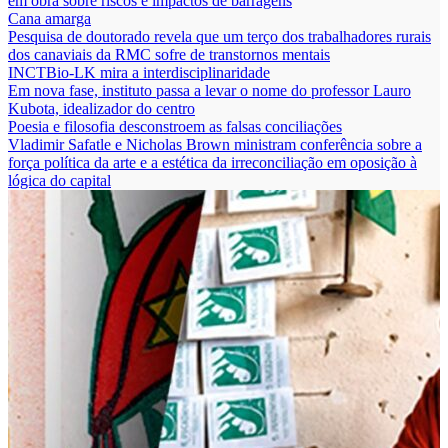
em obra sobre riscos e impactos de barragens
Cana amarga
Pesquisa de doutorado revela que um terço dos trabalhadores rurais
dos canaviais da RMC sofre de transtornos mentais
INCTBio-LK mira a interdisciplinaridade
Em nova fase, instituto passa a levar o nome do professor Lauro
Kubota, idealizador do centro
Poesia e filosofia desconstroem as falsas conciliações
Vladimir Safatle e Nicholas Brown ministram conferência sobre a
força política da arte e a estética da irreconciliação em oposição à
lógica do capital