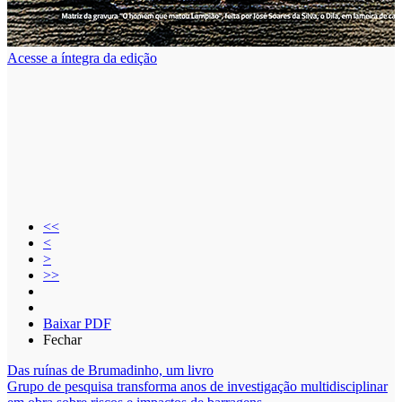
Acesse a íntegra da edição
Primeira página
<<
Voltar
<
Próxima página
>
Última página
>>
Aumentar
Diminuir
Baixar PDF
Fechar
Das ruínas de Brumadinho, um livro
Grupo de pesquisa transforma anos de investigação multidisciplinar