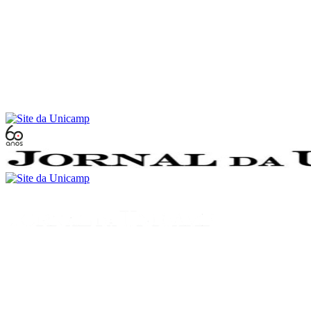
Conteúdo principal
Menu principal
Rodapé
Menu
Buscar