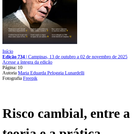
Início
Edição 734
|
Campinas, 13 de outubro a 02 de novembro de 2025
Acesse a íntegra da edição
Página: 10
Autoria
Maria Eduarda Peloggia Lunardelli
Fotografia
Freepik
Risco cambial, entre a
teoria e a prática