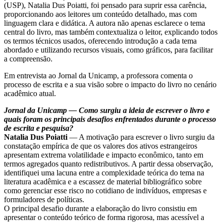
(USP), Natalia Dus Poiatti, foi pensado para suprir essa carência,
proporcionando aos leitores um conteúdo detalhado, mas com
linguagem clara e didática. A autora não apenas esclarece o tema
central do livro, mas também contextualiza o leitor, explicando todos
os termos técnicos usados, oferecendo introdução a cada tema
abordado e utilizando recursos visuais, como gráficos, para facilitar
a compreensão.
Em entrevista ao Jornal da Unicamp, a professora comenta o
processo de escrita e a sua visão sobre o impacto do livro no cenário
acadêmico atual.
Jornal da Unicamp — Como surgiu a ideia de escrever o livro e
quais foram os principais desafios enfrentados durante o processo
de escrita e pesquisa?
Natalia Dus Poiatti
— A motivação para escrever o livro surgiu da
constatação empírica de que os valores dos ativos estrangeiros
apresentam extrema volatilidade e impacto econômico, tanto em
termos agregados quanto redistributivos. A partir dessa observação,
identifiquei uma lacuna entre a complexidade teórica do tema na
literatura acadêmica e a escassez de material bibliográfico sobre
como gerenciar esse risco no cotidiano de indivíduos, empresas e
formuladores de políticas.
O principal desafio durante a elaboração do livro consistiu em
apresentar o conteúdo teórico de forma rigorosa, mas acessível a