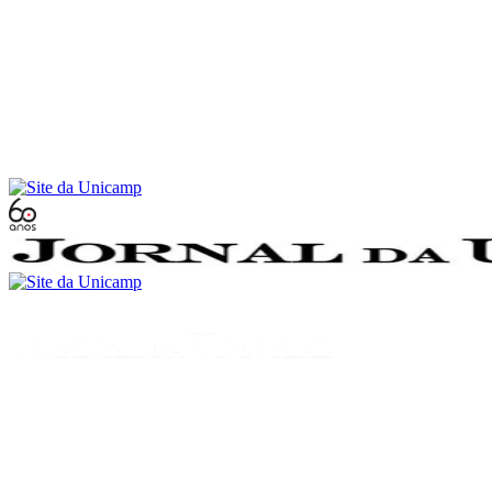
Conteúdo principal
Menu principal
Rodapé
Menu
Buscar