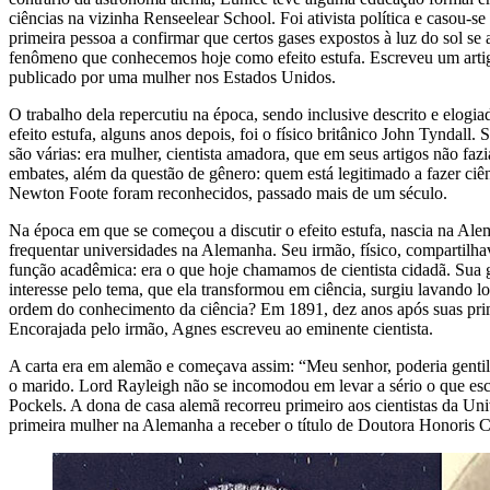
ciências na vizinha Renseelear School. Foi ativista política e casou-
primeira pessoa a confirmar que certos gases expostos à luz do sol se
fenômeno que conhecemos hoje como efeito estufa. Escreveu um artigo
publicado por uma mulher nos Estados Unidos.
O trabalho dela repercutiu na época, sendo inclusive descrito e elo
efeito estufa, alguns anos depois, foi o físico britânico John Tyndall
são várias: era mulher, cientista amadora, que em seus artigos não faz
embates, além da questão de gênero: quem está legitimado a fazer ciê
Newton Foote foram reconhecidos, passado mais de um século.
Na época em que se começou a discutir o efeito estufa, nascia na A
frequentar universidades na Alemanha. Seu irmão, físico, compartilha
função acadêmica: era o que hoje chamamos de cientista cidadã. Sua gra
interesse pelo tema, que ela transformou em ciência, surgiu lavando 
ordem do conhecimento da ciência? Em 1891, dez anos após suas primei
Encorajada pelo irmão, Agnes escreveu ao eminente cientista.
A carta era em alemão e começava assim: “Meu senhor, poderia gentil
o marido. Lord Rayleigh não se incomodou em levar a sério o que esc
Pockels. A dona de casa alemã recorreu primeiro aos cientistas da Uni
primeira mulher na Alemanha a receber o título de Doutora Honoris 