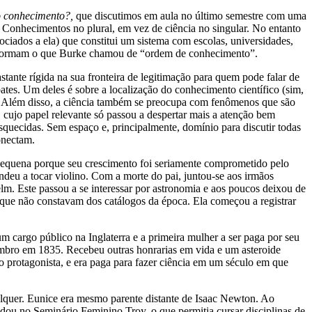
o conhecimento?,
que discutimos em aula no último semestre com uma
 Conhecimentos no plural, em vez de ciência no singular. No entanto
sociados a ela) que constitui um sistema com escolas, universidades,
las formam o que Burke chamou de “ordem de conhecimento”.
stante rígida na sua fronteira de legitimação para quem pode falar de
bates. Um deles é sobre a localização do conhecimento científico (sim,
os. Além disso, a ciência também se preocupa com fenômenos que são
, cujo papel relevante só passou a despertar mais a atenção bem
quecidas. Sem espaço e, principalmente, domínio para discutir todas
onectam.
equena porque seu crescimento foi seriamente comprometido pelo
deu a tocar violino. Com a morte do pai, juntou-se aos irmãos
lm. Este passou a se interessar por astronomia e aos poucos deixou de
que não constavam dos catálogos da época. Ela começou a registrar
m cargo público na Inglaterra e a primeira mulher a ser paga por seu
mbro em 1835. Recebeu outras honrarias em vida e um asteroide
 protagonista, e era paga para fazer ciência em um século em que
quer. Eunice era mesmo parente distante de Isaac Newton. Ao
dou no Seminário Feminino Troy, o que permitia cursar disciplinas de