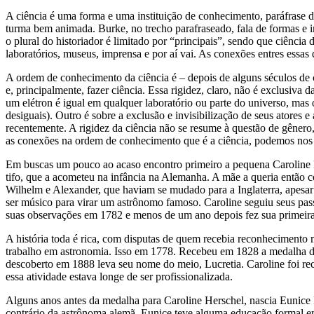
A ciência é uma forma e uma instituição de conhecimento, paráfrase d
turma bem animada. Burke, no trecho parafraseado, fala de formas e 
o plural do historiador é limitado por “principais”, sendo que ciência
laboratórios, museus, imprensa e por aí vai. As conexões entres ess
A ordem de conhecimento da ciência é – depois de alguns séculos de con
e, principalmente, fazer ciência. Essa rigidez, claro, não é exclusiva
um elétron é igual em qualquer laboratório ou parte do universo, mas
desiguais). Outro é sobre a exclusão e invisibilização de seus atores
recentemente. A rigidez da ciência não se resume à questão de gêner
as conexões na ordem de conhecimento que é a ciência, podemos nos va
Em buscas um pouco ao acaso encontro primeiro a pequena Caroline 
tifo, que a acometeu na infância na Alemanha. A mãe a queria então c
Wilhelm e Alexander, que haviam se mudado para a Inglaterra, apesar 
ser músico para virar um astrônomo famoso. Caroline seguiu seus pa
suas observações em 1782 e menos de um ano depois fez sua primeir
A história toda é rica, com disputas de quem recebia reconhecimento m
trabalho em astronomia. Isso em 1778. Recebeu em 1828 a medalha de
descoberto em 1888 leva seu nome do meio, Lucretia. Caroline foi re
essa atividade estava longe de ser profissionalizada.
Alguns anos antes da medalha para Caroline Herschel, nascia Eunic
contrário da astrônoma alemã, Eunice teve alguma educação formal em