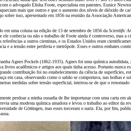
se com o advogado Elisha Foote, especialista em patentes. Eunice Newto
 aqueciam mais que outros e que o aumento dos níveis de dióxido de car
 sobre isso, apresentado em 1856 na reunião da Associação Americana p
giado em uma coluna na edição de 13 de setembro de 1856 da
Scientific 
. Se ele conhecia ou não o trabalho de Foote ainda é controverso, mas a 
ia referências a outros cientistas, e os Estados Unidos eram cientificam
ncia e a tensão entre periferia e metrópole. Esses e outros embates con
lemanha Agnes Pockels (1862-1935). Agnes foi uma química autodidata,
va livros acadêmicos e artigos aos quais tinha acesso. Portanto nunca
nde contribuição foi no estabelecimento da ciência de superfícies, estu
louça em casa, observando como o sabão se comportava, nas bolhas e sobr
ras medidas sobre tensão superficial, inteirou-se de que o renomado f
mente perdoar a minha ousadia de lhe importunar com uma carta em alem
revia uma modesta química amadora e levou o trabalho ao editor da re
versidade de Göttingen, mas esses torceram o nariz. Ela, por fim, publi
Causa.