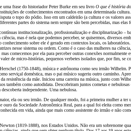
e uma frase do historiador Peter Burke em seu livro
O que é história d
instituições de conhecimentos encontrados em uma determinada cultura.
 disputa o topo do pódio. Isso em um caldeirão (a cultura e os valores as
as diferentes partes do sistema nem sempre são bem percebidas, mas e
tínuas institucionalização, profissionalização e disciplinarização – ba
 da ciência, mas é nela que podemos perceber, se quisermos, diversos em
 o conhecimento sobre ele é gerado em contextos locais, os laboratóri
 e atrizes nesse sistema ou ordem. Como é o caso das mulheres na ciência
o, mas comecemos por ela para perceber outras conexões normalmente es
ler de micro-histórias, pequenos verbetes isolados que, por fim, se c
Herschel (1750-1848), música e astrônoma como seu irmão Wilhelm. P
omo serviçal doméstica, mas o pai músico sugeriu outro caminho. Apren
da resistência da mãe. Iniciou uma carreira na música, junto com Wilhe
ssos também como autodidata. Descobriram juntos cometas e nebulosas 
a descoberta independente. Uma nebulosa.
aior, ela ou seu irmão. De qualquer modo, foi a primeira mulher a ter u
 ouro da Sociedade Astronômica Real, para a qual foi eleita como me
conhecida em vida, ainda que mais como assistente do irmão e não como
e Newton (1819-1888), nos Estados Unidos. Não era um sobrenome qual
 ciências, ainda que sem obter nenhum título. Dos 17 aos 19 anos estu