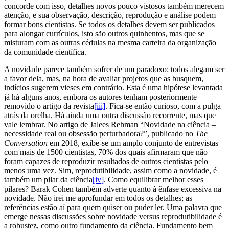
concorde com isso, detalhes novos pouco vistosos também merecem
atenção, e sua observação, descrição, reprodução e análise podem
formar bons cientistas. Se todos os detalhes devem ser publicados
para alongar currículos, isto são outros quinhentos, mas que se
misturam com as outras cédulas na mesma carteira da organização
da comunidade científica.
A novidade parece também sofrer de um paradoxo: todos alegam ser
a favor dela, mas, na hora de avaliar projetos que as busquem,
indícios sugerem vieses em contrário. Esta é uma hipótese levantada
já há alguns anos, embora os autores tenham posteriormente
removido o artigo da revista
[iii]
. Fica-se então curioso, com a pulga
atrás da orelha. Há ainda uma outra discussão recorrente, mas que
vale lembrar. No artigo de Jalees Rehman “Novidade na ciência –
necessidade real ou obsessão perturbadora?”, publicado no
The
Conversation
em 2018, exibe-se um amplo conjunto de entrevistas
com mais de 1500 cientistas, 70% dos quais afirmaram que não
foram capazes de reproduzir resultados de outros cientistas pelo
menos uma vez. Sim, reprodutibilidade, assim como a novidade, é
também um pilar da ciência
[iv]
. Como equilibrar melhor esses
pilares? Barak Cohen também adverte quanto à ênfase excessiva na
novidade. Não irei me aprofundar em todos os detalhes; as
referências estão aí para quem quiser ou puder ler. Uma palavra que
emerge nessas discussões sobre novidade versus reprodutibilidade é
a robustez, como outro fundamento da ciência. Fundamento bem