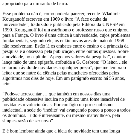
apropriado para um santo de barro.
Esse problema não é, como poderia parecer, recente. Wladimir
Kourganoff escreveu em 1969 o livro “A face oculta da
universidade”, traduzido e publicado pela Editora da UNESP em
1990. Kourganoff foi um astrônomo e professor russo que emigrou
para a França. O livro é uma crítica à universidade, cujos problemas
fundamentais, segundo ele, os então novos ares de maio de 1968
não resolveriam. Estão lá os embates entre o ensino e a primazia da
pesquisa e a obsessão pela publicação, entre outras questões. Sobre
a novidade, no capítulo “Apego aos valores da pesquisa”, o autor
lança mão de uma epígrafe, atribuída a G. Cesbron: “O leitor…ele
se tornou ávido de novidades a qualquer preço”, que me lembra o
leitor que se nutre da ciência pelas manchetes oferecidas pelos
algoritmos nos dias de hoje. Em um parágrafo escrito há 55 anos,
leio:
“Pode-se acrescentar … que também em nossos dias uma
publicidade obsessiva inculca no público uma fome insaciável de
novidades revolucionárias. Por contágio ou por esnobismo
intelectual, a sede do ‘inédito’ vai avançando pouco a pouco a todos
os domínios. Tudo é interessante, ou mesmo maravilhoso, pela
simples razão de ser novo”.
E é bom lembrar ainda que a ideia de novidade tem uma longa