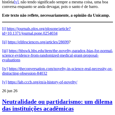
história
[v]
, não tendo significado sempre a mesma coisa, uma boa
conversa enquanto se anda devagar, pois o santo é de barro.
Este texto não reflete, necessariamente, a opinião da Unicamp.
[i]
https://journals.plos.org/plosone/article?
id=10.1371/journal.pone.0254034
[ii]
https://elifesciences.org/articles/28699
?
[iii]
https://hbswk.hbs.edu/item/the-novelty-paradox-bias-for-normal-
science-evidence-from-randomized-medical-grant-proposal-
evaluations
[iv]
https://theconversation.com/novelty-in-science-real-necessity-or-
distracting-obsession-84032
[v]
https://lab.cccb.org/en/a-history-of-novelty/
26 jun 26
Neutralidade ou partidarismo: um dilema
das instituições acadêmicas