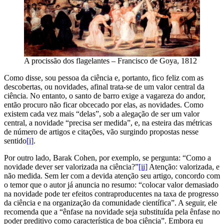
A procissão dos flagelantes – Francisco de Goya, 1812
Como disse, sou pessoa da ciência e, portanto, fico feliz com as
descobertas, ou novidades, afinal trata-se de um valor central da
ciência. No entanto, o santo de barro exige a vagareza do andor,
então procuro não ficar obcecado por elas, as novidades. Como
existem cada vez mais “delas”, sob a alegação de ser um valor
central, a novidade “precisa ser medida”, e, na esteira das métricas
de número de artigos e citações, vão surgindo propostas nesse
sentido
[i]
.
Por outro lado, Barak Cohen, por exemplo, se pergunta: “Como a
novidade dever ser valorizada na ciência?”
[ii]
Atenção: valorizada, e
não medida. Sem ler com a devida atenção seu artigo, concordo com
o temor que o autor já anuncia no resumo: “colocar valor demasiado
na novidade pode ter efeitos contraproducentes na taxa de progresso
da ciência e na organização da comunidade científica”. A seguir, ele
recomenda que a “ênfase na novidade seja substituída pela ênfase no
poder preditivo como característica de boa ciência”. Embora eu