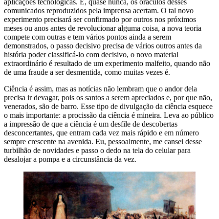
aplicações tecnológicas. E, quase nunca, os oráculos desses
comunicados reproduzidos pela imprensa acertam. O tal novo
experimento precisará ser confirmado por outros nos próximos
meses ou anos antes de revolucionar alguma coisa, a nova teoria
compete com outras e tem vários pontos ainda a serem
demonstrados, o passo decisivo precisa de vários outros antes da
história poder classificá-lo com decisivo, o novo material
extraordinário é resultado de um experimento malfeito, quando não
de uma fraude a ser desmentida, como muitas vezes é.
Ciência é assim, mas as notícias não lembram que o andor dela
precisa ir devagar, pois os santos a serem apreciados e, por que não,
venerados, são de barro. Esse tipo de divulgação da ciência esquece
o mais importante: a procissão da ciência é mineira. Leva ao público
a impressão de que a ciência é um desfile de descobertas
desconcertantes, que entram cada vez mais rápido e em número
sempre crescente na avenida. Eu, pessoalmente, me cansei desse
turbilhão de novidades e passo o dedo na tela do celular para
desalojar a pompa e a circunstância da vez.