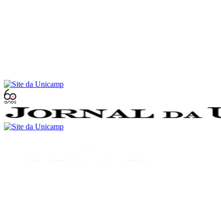
Conteúdo principal
Menu principal
Rodapé
Menu
Buscar