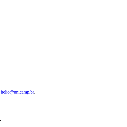
l
helio@unicamp.br
.
"