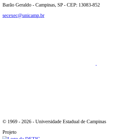
Barão Geraldo - Campinas, SP - CEP: 13083-852
secexec@unicamp.br
Link para o Faceboo
Link para o RSS
© 1969 - 2026 - Universidade Estadual de Campinas
Projeto