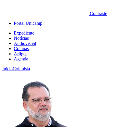
Contraste
Portal Unicamp
Expediente
Notícias
Audiovisual
Colunas
Artigos
Agenda
Início
Colunista