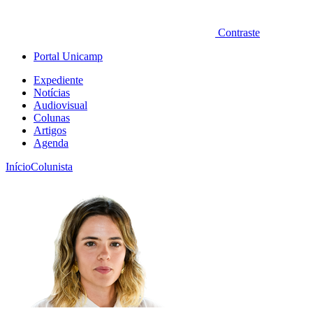
Contraste
Portal Unicamp
Expediente
Notícias
Audiovisual
Colunas
Artigos
Agenda
Início
Colunista