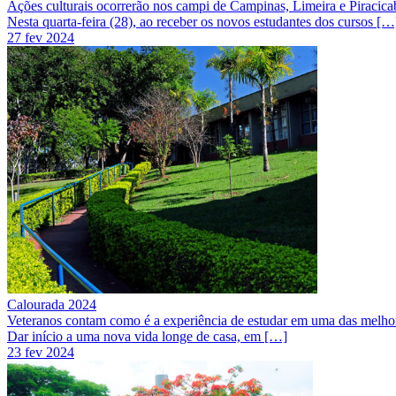
Ações culturais ocorrerão nos campi de Campinas, Limeira e Piracica
Nesta quarta-feira (28), ao receber os novos estudantes dos cursos […
27 fev 2024
Calourada 2024
Veteranos contam como é a experiência de estudar em uma das melhor
Dar início a uma nova vida longe de casa, em […]
23 fev 2024