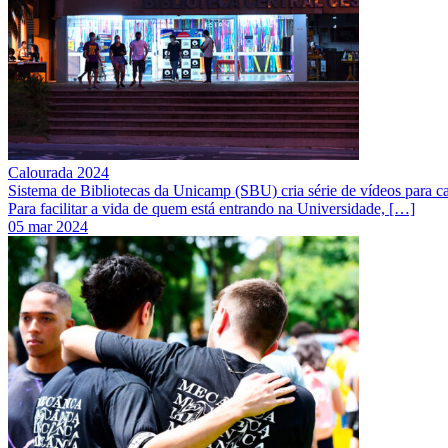
Calourada 2024
Sistema de Bibliotecas da Unicamp (SBU) cria série de vídeos para c
Para facilitar a vida de quem está entrando na Universidade, […]
05 mar 2024