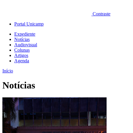
Contraste
Portal Unicamp
Expediente
Notícias
Audiovisual
Colunas
Artigos
Agenda
Início
Notícias