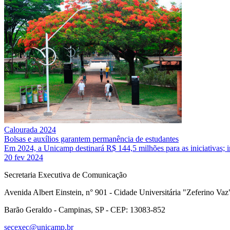
Calourada 2024
Bolsas e auxílios garantem permanência de estudantes
Em 2024, a Unicamp destinará R$ 144,5 milhões para as iniciativas; 
20 fev 2024
Secretaria Executiva de Comunicação
Avenida Albert Einstein, n° 901 - Cidade Universitária "Zeferino Vaz
Barão Geraldo - Campinas, SP - CEP: 13083-852
secexec@unicamp.br