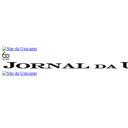
Conteúdo principal
Menu principal
Rodapé
Menu
Buscar