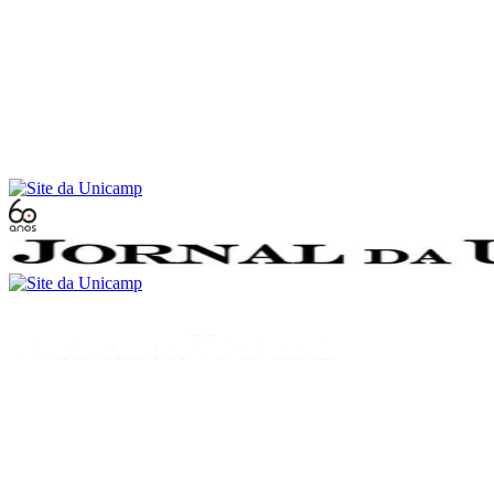
Conteúdo principal
Menu principal
Rodapé
Menu
Buscar