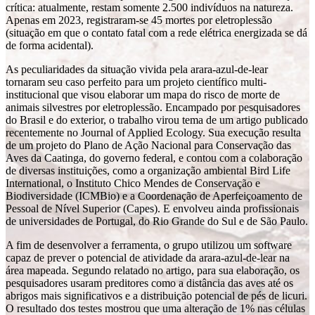
crítica: atualmente, restam somente 2.500 indivíduos na natureza.
Apenas em 2023, registraram-se 45 mortes por eletroplessão
(situação em que o contato fatal com a rede elétrica energizada se dá
de forma acidental).
As peculiaridades da situação vivida pela arara-azul-de-lear
tornaram seu caso perfeito para um projeto científico multi-
institucional que visou elaborar um mapa do risco de morte de
animais silvestres por eletroplessão. Encampado por pesquisadores
do Brasil e do exterior, o trabalho virou tema de um artigo publicado
recentemente no Journal of Applied Ecology. Sua execução resulta
de um projeto do Plano de Ação Nacional para Conservação das
Aves da Caatinga, do governo federal, e contou com a colaboração
de diversas instituições, como a organização ambiental Bird Life
International, o Instituto Chico Mendes de Conservação e
Biodiversidade (ICMBio) e a Coordenação de Aperfeiçoamento de
Pessoal de Nível Superior (Capes). E envolveu ainda profissionais
de universidades de Portugal, do Rio Grande do Sul e de São Paulo.
A fim de desenvolver a ferramenta, o grupo utilizou um software
capaz de prever o potencial de atividade da arara-azul-de-lear na
área mapeada. Segundo relatado no artigo, para sua elaboração, os
pesquisadores usaram preditores como a distância das aves até os
abrigos mais significativos e a distribuição potencial de pés de licuri.
O resultado dos testes mostrou que uma alteração de 1% nas células