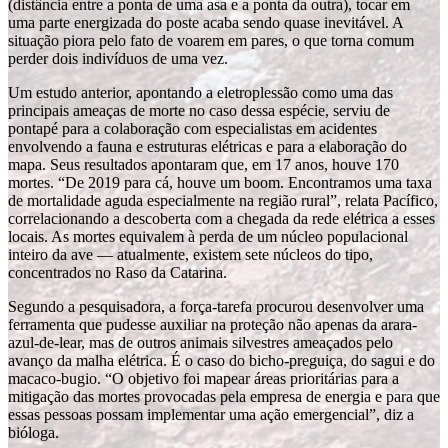
(distância entre a ponta de uma asa e a ponta da outra), tocar em
uma parte energizada do poste acaba sendo quase inevitável. A
situação piora pelo fato de voarem em pares, o que torna comum
perder dois indivíduos de uma vez.
Um estudo anterior, apontando a eletroplessão como uma das
principais ameaças de morte no caso dessa espécie, serviu de
pontapé para a colaboração com especialistas em acidentes
envolvendo a fauna e estruturas elétricas e para a elaboração do
mapa. Seus resultados apontaram que, em 17 anos, houve 170
mortes. “De 2019 para cá, houve um boom. Encontramos uma taxa
de mortalidade aguda especialmente na região rural”, relata Pacífico,
correlacionando a descoberta com a chegada da rede elétrica a esses
locais. As mortes equivalem à perda de um núcleo populacional
inteiro da ave — atualmente, existem sete núcleos do tipo,
concentrados no Raso da Catarina.
Segundo a pesquisadora, a força-tarefa procurou desenvolver uma
ferramenta que pudesse auxiliar na proteção não apenas da arara-
azul-de-lear, mas de outros animais silvestres ameaçados pelo
avanço da malha elétrica. É o caso do bicho-preguiça, do sagui e do
macaco-bugio. “O objetivo foi mapear áreas prioritárias para a
mitigação das mortes provocadas pela empresa de energia e para que
essas pessoas possam implementar uma ação emergencial”, diz a
bióloga.