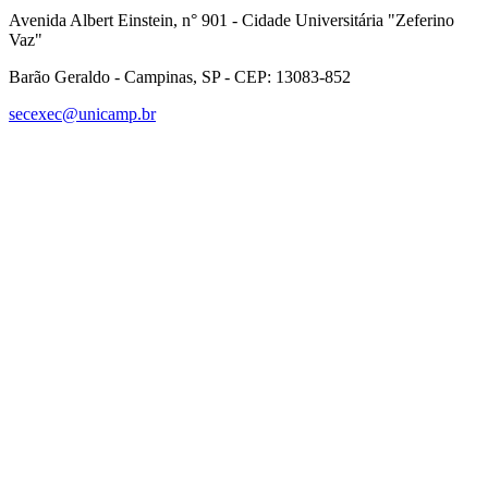
Avenida Albert Einstein, n° 901 - Cidade Universitária "Zeferino
Vaz"
Barão Geraldo - Campinas, SP - CEP: 13083-852
secexec@unicamp.br
Link para o Facebook
Link para o Linkedin
Link para o Instagram