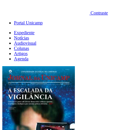
Contraste
Portal Unicamp
Expediente
Notícias
Audiovisual
Colunas
Artigos
Agenda