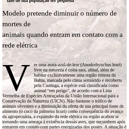
fato de sua população ser pequena
Modelo pretende diminuir o número de
mortes de
animais quando entram em contato com a
rede elétrica
V
er uma arara-azul-de-lear (Anodorhynchus leari)
livre na natureza é coisa rara, afinal, além de
habitar exclusivamente uma região remota da
Bahia, marcada pelo clima semiárido e recoberta
pela Caatinga, a espécie está classificada como
animal “em perigo”, de acordo com a Lista
Vermelha de Espécies Ameaçadas da União Internacional para a
Conservação da Natureza (UICN). Não bastasse o tráfico de
animais silvestres e a diminuição da oferta de sua principal fonte de
alimento (o coco da palmeira licuri) como consequência do avanço
da agropecuária, a expansão da rede elétrica na região acabou se
tornando uma ameaça à existência dessas aves, que sucumbem após
entrarem em contato com partes energizadas dos postes. A situação é