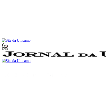
Conteúdo principal
Menu principal
Rodapé
Menu
Buscar