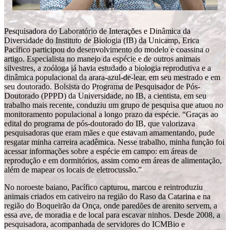
Pesquisadora do Laboratório de Interações e Dinâmica da
Diversidade do Instituto de Biologia (IB) da Unicamp, Erica
Pacífico participou do desenvolvimento do modelo e coassina o
artigo. Especialista no manejo da espécie e de outros animais
silvestres, a zoóloga já havia estudado a biologia reprodutiva e a
dinâmica populacional da arara-azul-de-lear, em seu mestrado e em
seu doutorado. Bolsista do Programa de Pesquisador de Pós-
Doutorado (PPPD) da Universidade, no IB, a cientista, em seu
trabalho mais recente, conduziu um grupo de pesquisa que atuou no
monitoramento populacional a longo prazo da espécie. “Graças ao
edital do programa de pós-doutorado do IB, que valorizava
pesquisadoras que eram mães e que estavam amamentando, pude
resgatar minha carreira acadêmica. Nesse trabalho, minha função foi
acessar informações sobre a espécie em campo: em áreas de
reprodução e em dormitórios, assim como em áreas de alimentação,
além de mapear os locais de eletrocussão.”
No noroeste baiano, Pacífico capturou, marcou e reintroduziu
animais criados em cativeiro na região do Raso da Catarina e na
região do Boqueirão da Onça, onde paredões de arenito servem, a
essa ave, de moradia e de local para escavar ninhos. Desde 2008, a
pesquisadora, acompanhada de servidores do ICMBio e