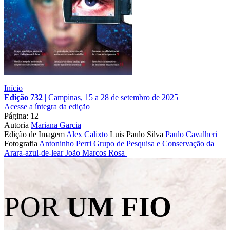
Início
Edição 732
|
Campinas, 15 a 28 de setembro de 2025
Acesse a íntegra da edição
Página: 12
Autoria
Mariana Garcia
Edição de Imagem
Alex Calixto
Luis Paulo Silva
Paulo Cavalheri
Fotografia
Antoninho Perri
Grupo de Pesquisa e Conservação da 
Arara-azul-de-lear
João Marcos Rosa 
POR
UM FIO