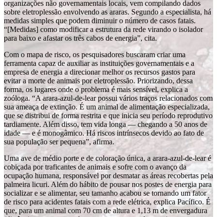
organizações não governamentais locais, vem compilando dados
sobre eletroplessão envolvendo as araras. Segundo a especialista, há
medidas simples que podem diminuir o número de casos fatais.
“[Medidas] como modificar a estrutura da rede virando o isolador
para baixo e afastar os três cabos de energia”, cita.
Com o mapa de risco, os pesquisadores buscaram criar uma
ferramenta capaz de auxiliar as instituições governamentais e a
empresa de energia a direcionar melhor os recursos gastos para
evitar a morte de animais por eletroplessão. Priorizando, dessa
forma, os lugares onde o problema é mais sensível, explica a
zoóloga. “A arara-azul-de-lear possui vários traços relacionados com
sua ameaça de extinção. É um animal de alimentação especializada,
que se distribui de forma restrita e que inicia seu período reprodutivo
tardiamente. Além disso, tem vida longa — chegando a 50 anos de
idade — e é monogâmico. Há riscos intrínsecos devido ao fato de
sua população ser pequena”, afirma.
Uma ave de médio porte e de coloração única, a arara-azul-de-lear é
cobiçada por traficantes de animais e sofre com o avanço da
ocupação humana, responsável por desmatar as áreas recobertas pela
palmeira licuri. Além do hábito de pousar nos postes de energia para
socializar e se alimentar, seu tamanho acabou se tornando um fator
de risco para acidentes fatais com a rede elétrica, explica Pacífico. É
que, para um animal com 70 cm de altura e 1,13 m de envergadura