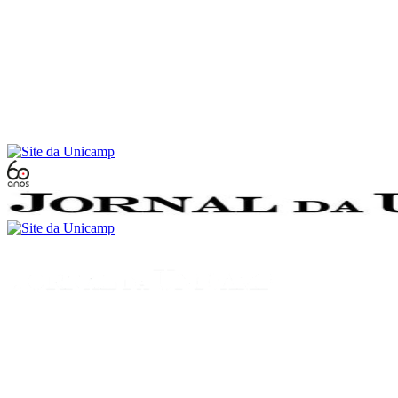
Conteúdo principal
Menu principal
Rodapé
Menu
Buscar