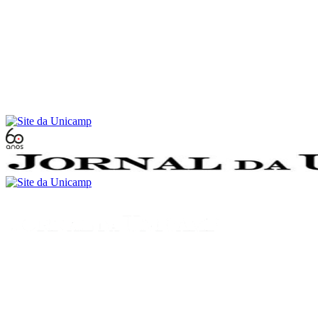
Conteúdo principal
Menu principal
Rodapé
Menu
Buscar