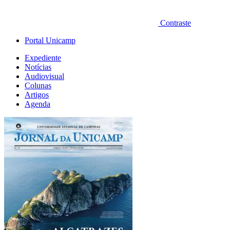
Contraste
Portal Unicamp
Expediente
Notícias
Audiovisual
Colunas
Artigos
Agenda