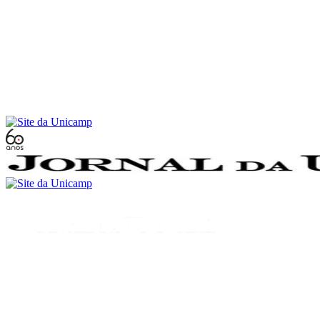
Conteúdo principal
Menu principal
Rodapé
Menu
Buscar