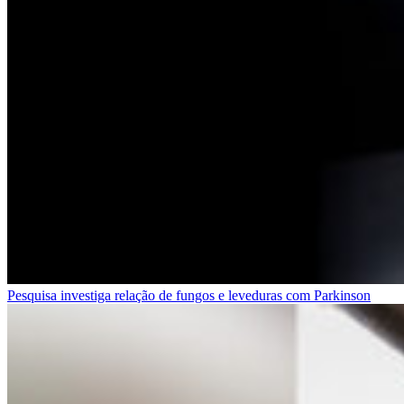
Pesquisa investiga relação de fungos e leveduras com Parkinson