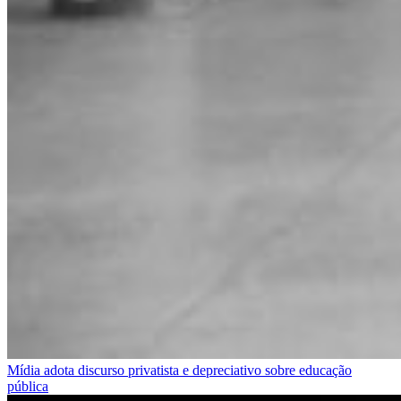
Mídia adota discurso privatista e depreciativo sobre educação
pública