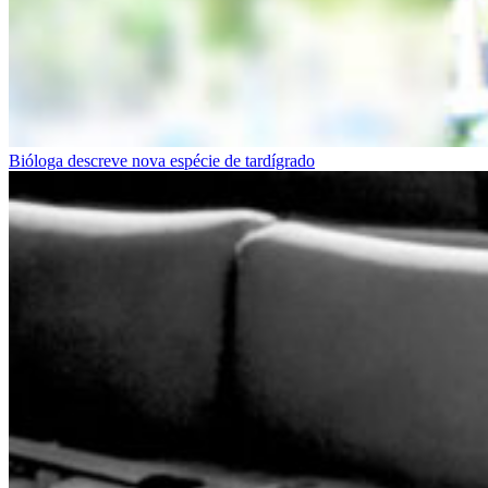
Bióloga descreve nova espécie de tardígrado