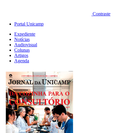
Contraste
Portal Unicamp
Expediente
Notícias
Audiovisual
Colunas
Artigos
Agenda