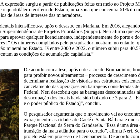
. A expressão surgiu a partir de publicações feitas em meio ao Projet
e o quadrilátero ferrífero do Estado, uma zona que concentra 61% do min
os de áreas de interesse das mineradoras.
mbientais intensificou-se após o desastre em Mariana. Em 2016, alegan
 Superintendência de Projetos Prioritários (Suppri). Neri afirma que es
 para aprovar qualquer licenciamento, independentemente do porte e do 
s].” Os números compilados pelo pesquisador mostram, no entanto, que
ão mineral no Estado. Já entre 2000 e 2022, o número subiu para 40.582.
sentam as condições de acumulação capitalista.”
De acordo com a tese, após o desastre de Brumadinho, h
para proibir novos alteamentos – processo de crescimento d
determinar a realização de vistorias nas estruturas existente
cancelamento das operações em barragens consideradas de r
Federal, Neri descobriu que as barragens descontinuadas nã
desocupação dos locais havia sido baixado de 3 para 2. “Es
e o poder público do Estado]”, conclui.
O pesquisador argumenta que o movimento vai ao encontro 
extração entre as cidades de Caeté e Santa Bárbara e que so
Parque Nacional da Serra do Gandarela. “Essa é uma área c
transição da mata atlântica para o cerrado”, afirma Neri.
projeto está em processo de licenciamento. De acordo com 