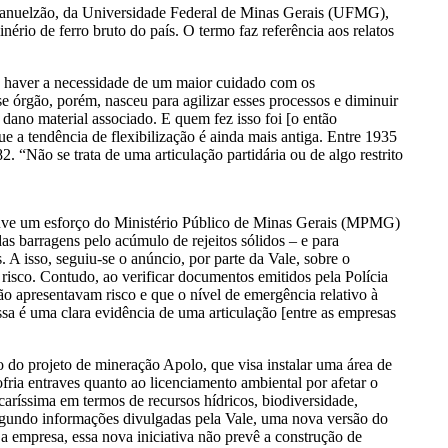
o Manuelzão, da Universidade Federal de Minas Gerais (UFMG),
ério de ferro bruto do país. O termo faz referência aos relatos
do haver a necessidade de um maior cuidado com os
se órgão, porém, nasceu para agilizar esses processos e diminuir
dano material associado. E quem fez isso foi [o então
 a tendência de flexibilização é ainda mais antiga. Entre 1935
 “Não se trata de uma articulação partidária ou de algo restrito
ouve um esforço do Ministério Público de Minas Gerais (MPMG)
as barragens pelo acúmulo de rejeitos sólidos – e para
s. A isso, seguiu-se o anúncio, por parte da Vale, sobre o
isco. Contudo, ao verificar documentos emitidos pela Polícia
o apresentavam risco e que o nível de emergência relativo à
sa é uma clara evidência de uma articulação [entre as empresas
do projeto de mineração Apolo, que visa instalar uma área de
fria entraves quanto ao licenciamento ambiental por afetar o
aríssima em termos de recursos hídricos, biodiversidade,
 Segundo informações divulgadas pela Vale, uma nova versão do
a empresa, essa nova iniciativa não prevê a construção de