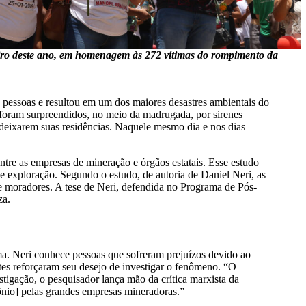
ro deste ano, em homenagem às 272 vítimas do rompimento da
essoas e resultou em um dos maiores desastres ambientais do
 foram surpreendidos, no meio da madrugada, por sirenes
deixarem suas residências. Naquele mesmo dia e nos dias
ntre as empresas de mineração e órgãos estatais. Esse estudo
 de exploração. Segundo o estudo, de autoria de Daniel Neri, as
e moradores. A tese de Neri, defendida no Programa de Pós-
za.
ma. Neri conhece pessoas que sofreram prejuízos devido ao
s reforçaram seu desejo de investigar o fenômeno. “O
tigação, o pesquisador lança mão da crítica marxista da
ônio] pelas grandes empresas mineradoras.”