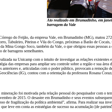
Ato realizado em Brumadinho, em janei
barragem da Vale
Córrego do Feijão, da empresa Vale, em Brumadinho (MG), matou 272 p
ro, Tabuleiro, Piteiras e Vila do Congo, próximas a Barão de Cocais,
 da Mina Gongo Soco, também da Vale, o que obrigou essas pessoas a 
no de barragens semelhantes.
lizada na Unicamp com o intuito de investigar as relações existentes e
ratégia das empresas para ampliar seu controle sobre a região e sua área
s anteriores e, articuladas com o poder público, provocam a remoção d
 Geociências (IG), contou com a orientação da professora Rosana Coraz
da mineração foi motivada pela relação pessoal do pesquisador com o te
embro de 2015. O desastre em Brumadinho e seus eventos subsequente
e fragilização da política ambiental”, afirma. Para realizar sua inves
o que leve em conta as estratégias de sucesso na acumulação [de patrim