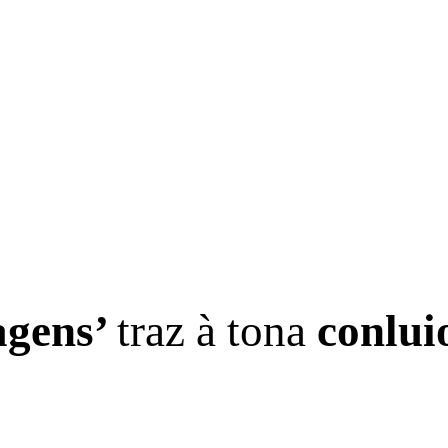
agens’
traz à tona
conlui