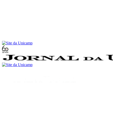
Conteúdo principal
Menu principal
Rodapé
Menu
Buscar