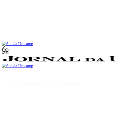
Conteúdo principal
Menu principal
Rodapé
Menu
Buscar