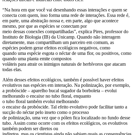
“Na hora em que você vai desenhando essas interações e quem se
conecta com quem, isso forma uma rede de interações. Essa rede é,
em parte, uma abstração nossa e, em parte, algo que acontece
mesmo, por que as espécies se conectam por
meio dessas conexões compartilhadas”, explica Pires, professor do
Instituto de Biologia (IB) da Unicamp. Quando não interagem
diretamente, mas compartilham um parceiro em comum, as
espécies podem gerar efeitos ecológicos negativos, como
quando uma espécie esgota o néctar de uma flor, ou positivos, como
quando uma planta emite compostos
voláteis para atrair os inimigos naturais de herbívoros que atacam
todas elas.
Além desses efeitos ecológicos, também é possível haver efeitos
evolutivos nas espécies em interação. Na polinização, por exemplo,
a probóscide – aparelho bucal sugador da borboleta – evolui
melhorando o encaixe no tubo floral, enquanto
o tubo floral também evolui melhorando
o encaixe da probóscide. Tal efeito evolutivo pode facilitar tanto a
sucção do néctar pelo inseto como o processo
de polinização, uma vez que o pólen fica localizado no fundo desse
tubo. Assim como ocorre com os efeitos ecológicos, os evolutivos
também podem ser diretos ou
indiretos, mas os cientistas ainda não sabiam quais as consequências