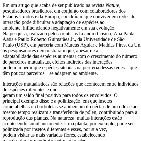
Em um artigo que acaba de ser publicado na revista
Nature
,
pesquisadores brasileiros, em conjunto com colaboradores dos
Estados Unidos e da Europa, concluíram que conviver em redes de
interação pode dificultar a adaptação de espécies ao
ambiente, influenciando negativamente em sua evolução.
Na pesquisa, realizada pelos cientistas Leandro Cosmo, Ana Paula
Assis e Paulo Roberto Guimarães Jr., da Universidade de São
Paulo (USP), em parceria com Marcus Aguiar e Mathias Pires, da Un
os pesquisadores demonstraram que, apesar de a
adaptabilidade das espécies aumentar com o crescimento do número
de parceiros mutualistas, efeitos indiretos das interações
podem impedir que espécies situadas na periferia dessas redes – que
têm poucos parceiros – se adaptem ao ambiente.
Interações mutualísticas são relações que acontecem entre indivíduos
de espécies diferentes e que
geram um saldo final positivo para todos os envolvidos. O
principal exemplo disso é a polinização, em que insetos
como abelhas ou borboletas se alimentam do néctar de uma flor e ao
mesmo tempo realizam a transferência de pólen, contribuindo para a
reprodução das plantas. Na natureza, muitas interações estão
acontecendo simultaneamente. Uma planta, por exemplo, pode ser
polinizada por insetos diferentes e esses, por sua vez,
podem visitar as mais variadas flores, estabelecendo
relações diretas e indiretas entre todos eles.