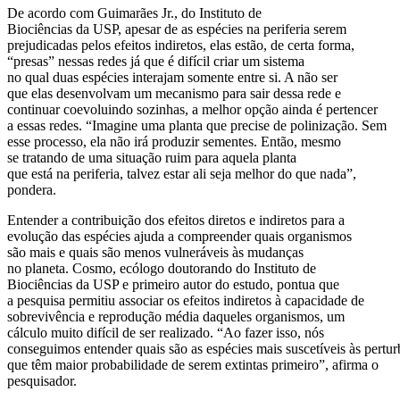
De acordo com Guimarães Jr., do Instituto de
Biociências da USP, apesar de as espécies na periferia serem
prejudicadas pelos efeitos indiretos, elas estão, de certa forma,
“presas” nessas redes já que é difícil criar um sistema
no qual duas espécies interajam somente entre si. A não ser
que elas desenvolvam um mecanismo para sair dessa rede e
continuar coevoluindo sozinhas, a melhor opção ainda é pertencer
a essas redes. “Imagine uma planta que precise de polinização. Sem
esse processo, ela não irá produzir sementes. Então, mesmo
se tratando de uma situação ruim para aquela planta
que está na periferia, talvez estar ali seja melhor do que nada”,
pondera.
Entender a contribuição dos efeitos diretos e indiretos para a
evolução das espécies ajuda a compreender quais organismos
são mais e quais são menos vulneráveis às mudanças
no planeta. Cosmo, ecólogo doutorando do Instituto de
Biociências da USP e primeiro autor do estudo, pontua que
a pesquisa permitiu associar os efeitos indiretos à capacidade de
sobrevivência e reprodução média daqueles organismos, um
cálculo muito difícil de ser realizado. “Ao fazer isso, nós
conseguimos entender quais são as espécies mais suscetíveis às pertur
que têm maior probabilidade de serem extintas primeiro”, afirma o
pesquisador.