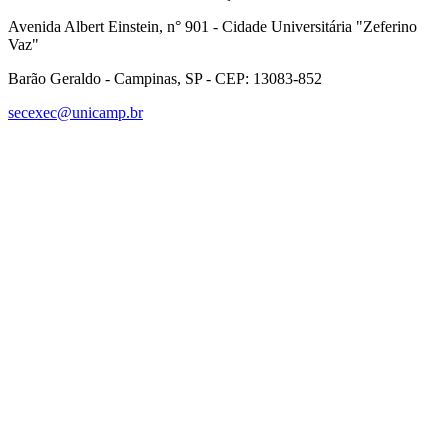
Avenida Albert Einstein, n° 901 - Cidade Universitária "Zeferino
Vaz"
Barão Geraldo - Campinas, SP - CEP: 13083-852
secexec@unicamp.br
Link para o Facebook
Link para o Linkedin
Link para o Instagram