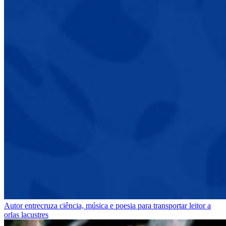
Autor entrecruza ciência, música e poesia para transportar leitor a
orlas lacustres