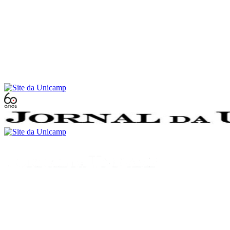
Conteúdo principal
Menu principal
Rodapé
Menu
Buscar