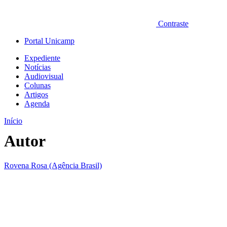
Contraste
Portal Unicamp
Expediente
Notícias
Audiovisual
Colunas
Artigos
Agenda
Início
Autor
Rovena Rosa (Agência Brasil)