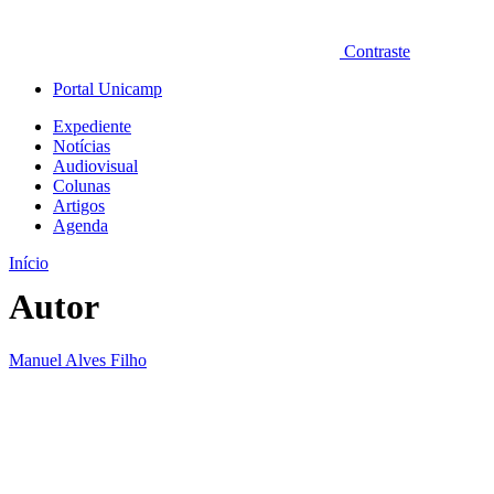
Contraste
Portal Unicamp
Expediente
Notícias
Audiovisual
Colunas
Artigos
Agenda
Início
Autor
Manuel Alves Filho