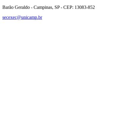
Barão Geraldo - Campinas, SP - CEP: 13083-852
secexec@unicamp.br
Link para o Facebook
Link para o Linkedin
Link para o Instagram