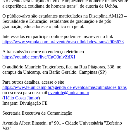
No evento será lançado o livro “Simplesmente homem: relatos sobre
a experiência cotidiana de homens trans”, de autoria de Uchôa.
O público-alvo são estudantes matriculados na Disciplina AM123 –
Sexualidade e Educação, estudantes de graduação e de pós-
graduação, educadores e o público em geral.
Interessados em participar online podem se inscrever no link
https://www.sympla.com.br/evento/masculinidades-trans/2906673
.
A transmissão ocorre no endereço eletrônico
https://youtube.com/live/CgO3nlvZdXI
O auditório Maurício Tragtenberg fica na Rua Pitágoras, 338, no
campus da Unicamp, em Barão Geraldo, Campinas (SP)
Para outros detalhes, acesse o site
https://www.fe.unicamp.br/agenda-de-eventos/masculinidades-trans
ou escreva para o e-mail
eventofe@unicamp.br
(
Hélio Costa Júnior
)
Imagem: Divulgação FE
Secretaria Executiva de Comunicação
Avenida Albert Einstein, n° 901 - Cidade Universitária "Zeferino
Vaz"