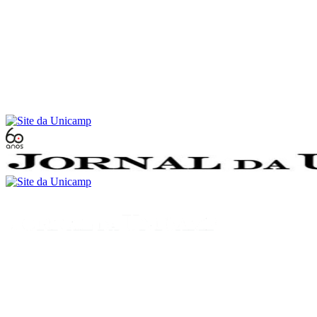
Conteúdo principal
Menu principal
Rodapé
Menu
Buscar