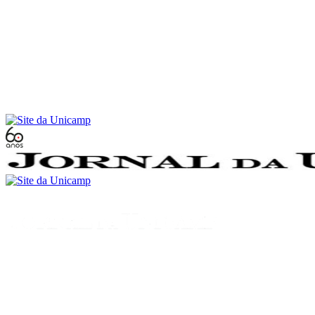
Conteúdo principal
Menu principal
Rodapé
Menu
Buscar