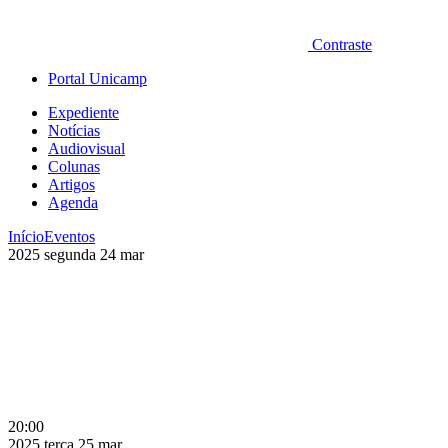
Contraste
Portal Unicamp
Expediente
Notícias
Audiovisual
Colunas
Artigos
Agenda
Início
Eventos
2025
segunda
24
mar
20:00
2025
terça
25
mar