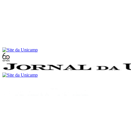
Conteúdo principal
Menu principal
Rodapé
Menu
Buscar