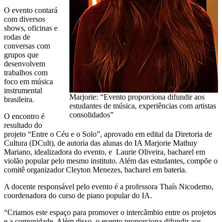
O evento contará
com diversos
shows, oficinas e
rodas de
conversas com
grupos que
desenvolvem
trabalhos com
foco em música
instrumental
Marjorie: “Evento proporciona difundir aos
brasileira.
estudantes de música, experiências com artistas
consolidados”
O encontro é
resultado do
projeto “Entre o Céu e o Solo”, aprovado em edital da Diretoria de
Cultura (DCult), de autoria das alunas do IA Marjorie Mathuy
Mariano, idealizadora do evento, e Laurie Oliveira, bacharel em
violão popular pelo mesmo instituto. Além das estudantes, compõe o
comitê organizador Cleyton Menezes, bacharel em bateria.
A docente responsável pelo evento é a professora Thaís Nicodemo,
coordenadora do curso de piano popular do IA.
“Criamos este espaço para promover o intercâmbio entre os projetos
e a comunidade. Além disso, o evento proporciona difundir aos