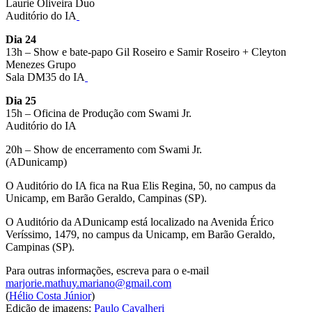
Laurie Oliveira Duo
Auditório do IA
Dia 24
13h – Show e bate-papo Gil Roseiro e Samir Roseiro + Cleyton
Menezes Grupo
Sala DM35 do IA
Dia 25
15h – Oficina de Produção com Swami Jr.
Auditório do IA
20h – Show de encerramento com Swami Jr.
(ADunicamp)
O Auditório do IA fica na Rua Elis Regina, 50, no campus da
Unicamp, em Barão Geraldo, Campinas (SP).
O Auditório da ADunicamp está localizado na Avenida Érico
Veríssimo, 1479, no campus da Unicamp, em Barão Geraldo,
Campinas (SP).
Para outras informações, escreva para o e-mail
marjorie.mathuy.mariano@gmail.com
(
Hélio Costa Júnior
)
Edição de imagens:
Paulo Cavalheri