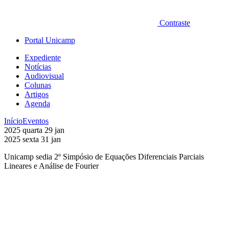
Contraste
Portal Unicamp
Expediente
Notícias
Audiovisual
Colunas
Artigos
Agenda
Início
Eventos
2025
quarta
29
jan
2025
sexta
31
jan
Unicamp sedia 2º Simpósio de Equações Diferenciais Parciais
Lineares e Análise de Fourier
Compartilhar na agen