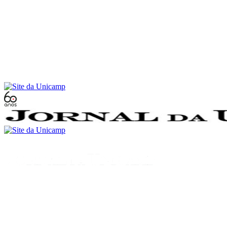
Conteúdo principal
Menu principal
Rodapé
Menu
Buscar