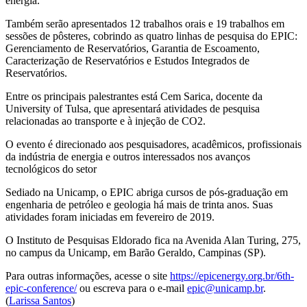
energia.
Também serão apresentados 12 trabalhos orais e 19 trabalhos em
sessões de pôsteres, cobrindo as quatro linhas de pesquisa do EPIC:
Gerenciamento de Reservatórios, Garantia de Escoamento,
Caracterização de Reservatórios e Estudos Integrados de
Reservatórios.
Entre os principais palestrantes está Cem Sarica, docente da
University of Tulsa, que apresentará atividades de pesquisa
relacionadas ao transporte e à injeção de CO2.
O evento é direcionado aos pesquisadores, acadêmicos, profissionais
da indústria de energia e outros interessados nos avanços
tecnológicos do setor
Sediado na Unicamp, o EPIC abriga cursos de pós-graduação em
engenharia de petróleo e geologia há mais de trinta anos. Suas
atividades foram iniciadas em fevereiro de 2019.
O Instituto de Pesquisas Eldorado fica na Avenida Alan Turing, 275,
no campus da Unicamp, em Barão Geraldo, Campinas (SP).
Para outras informações, acesse o site
https://epicenergy.org.br/6th-
epic-conference/
ou escreva para o e-mail
epic@unicamp.br
.
(
Larissa Santos
)