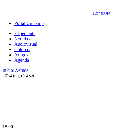
Contraste
Portal Unicamp
Expediente
Notícias
Audiovisual
Colunas
Artigos
Agenda
Início
Eventos
2024
terça
24
set
18:00