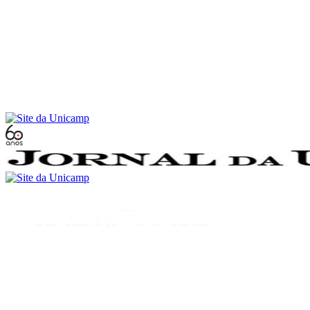
Conteúdo principal
Menu principal
Rodapé
Menu
Buscar