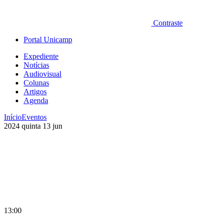
Contraste
Portal Unicamp
Expediente
Notícias
Audiovisual
Colunas
Artigos
Agenda
Início
Eventos
2024
quinta
13
jun
13:00