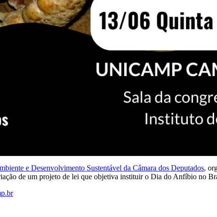
biente e Desenvolvimento Sustentável da Câmara dos Deputados
, or
riação de um projeto de lei que objetiva instituir o Dia do Anfíbio no Bra
p.br