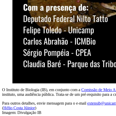
O Instituto de Biologia (IB), em conjunto com a
Comissão de Meio Am
instituto, uma audiência pública. Trata-se de um pré-requisito para a c
Para outros detalhes, envie mensagem para o e-mail
extensib@unicam
(
Hélio Costa Júinior
)
Imagem: Divulgação IB