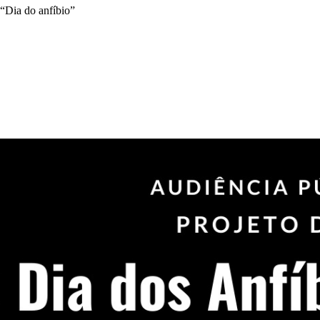
 “Dia do anfíbio”
da do Google