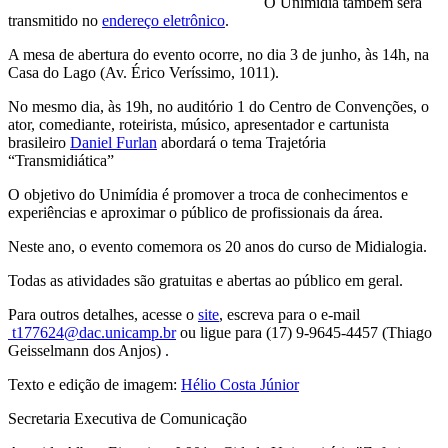
O Unimídia também será
transmitido no
endereço eletrônico
.
A mesa de abertura do evento ocorre, no dia 3 de junho, às 14h, na
Casa do Lago (Av. Érico Veríssimo, 1011).
No mesmo dia, às 19h, no auditório 1 do Centro de Convenções, o
ator, comediante, roteirista, músico, apresentador e cartunista
brasileiro
Daniel Furlan
abordará o tema Trajetória
“Transmidiática”
O objetivo do Unimídia é promover a troca de conhecimentos e
experiências e aproximar o público de profissionais da área.
Neste ano, o evento comemora os 20 anos do curso de Midialogia.
Todas as atividades são gratuitas e abertas ao público em geral.
Para outros detalhes, acesse o
site
, escreva para o e-mail
t177624@dac.unicamp.br
ou ligue para (17) 9-9645-4457 (Thiago
Geisselmann dos Anjos) .
Texto e edição de imagem:
Hélio Costa Júnior
Secretaria Executiva de Comunicação