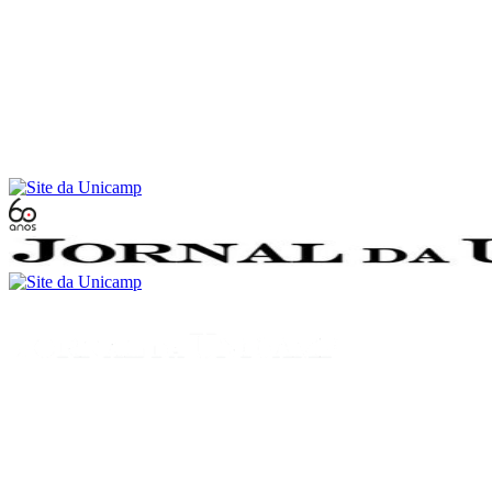
Conteúdo principal
Menu principal
Rodapé
Menu
Buscar