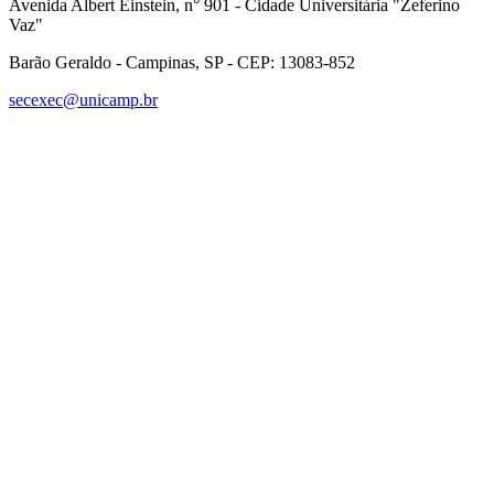
Avenida Albert Einstein, n° 901 - Cidade Universitária "Zeferino
Vaz"
Barão Geraldo - Campinas, SP - CEP: 13083-852
secexec@unicamp.br
Link para o Facebook
Link para o Linkedin
Link para o Instagram