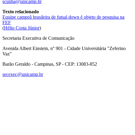
scunha@unicamp.br
Texto relacionado
Equipe campeã brasileira de futsal down é objeto de pesquisa na
FEF
(
Hélio Costa Júnior
)
Secretaria Executiva de Comunicação
Avenida Albert Einstein, n° 901 - Cidade Universitária "Zeferino
Vaz"
Barão Geraldo - Campinas, SP - CEP: 13083-852
secexec@unicamp.br
Link para o Facebook
Link para o Linkedin