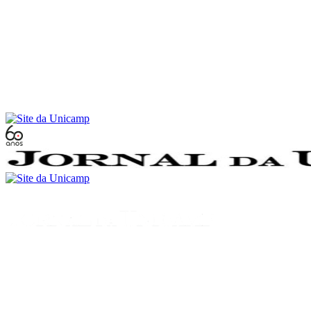
Conteúdo principal
Menu principal
Rodapé
Menu
Buscar