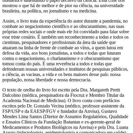
brasileira e salientando o papel decisivo da ciência. Essa crise nos
mostrou o que há de melhor e de pior na ciência, na universidade
brasileira, na política, no jornalismo e na medicina.
Assim, o livro trata da experiência do autor durante a pandemia, no
combate ao negacionismo científico e ao obscurantismo, nas suas
próprias redes sociais e onde mais ele foi convidado para falar sobre
esse triste cenário. É também um reconhecimento a todas e todos os
cientistas, pesquisadores e profissionais da área da saúde que
atuaram na linha de frente de combate ao vírus, a quem lutou em
defesa da vida, aos bons jornalistas, a todos e todas que lutaram
contra o negacionismo, o charlatanismo e o obscurantismo que
tomou conta do país. É uma reverência a todos e todas que
defenderam nossas universidades e institutos de pesquisas públicos,
a ciência, as vacinas, a vida e os bens maiores desse país: nossa
população, nossa liberdade e nossa democracia.
O texto de orelha do livro foi escrito pela Dra. Margareth Pretti
Dalcolmo (médica, pesquisadora da Fiocruz e Membro Titular da
Academia Nacional de Medicina). O livro conta com prefácios
escritos pelo Dr. Gonzalo Vecina (médico, professor assistente da
FSP/USP e da EAESP/FGV e fundador da Anvisa), Gustavo
Mendes Lima Santos (Diretor de Assuntos Regulatórios, Qualidade
e Ensaios Clínicos da Fundação Butantan e ex-gerente-geral de
Medicamentos e Produtos Biológicos na Anvisa) e pela Dra. Luana
Araujo (infectologista, epidemiologista e comunicadora em saúde).