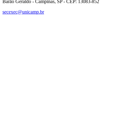
Barão Geraldo - Campinas, SP - CEP: 13083-852
secexec@unicamp.br
Link para o Facebook
Link para o Linkedin
Link para o Instagram