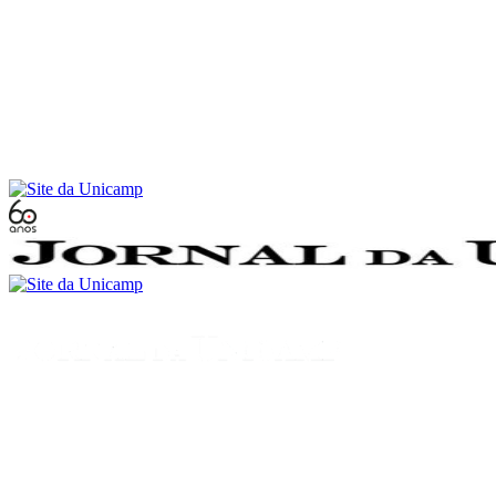
Conteúdo principal
Menu principal
Rodapé
Menu
Buscar