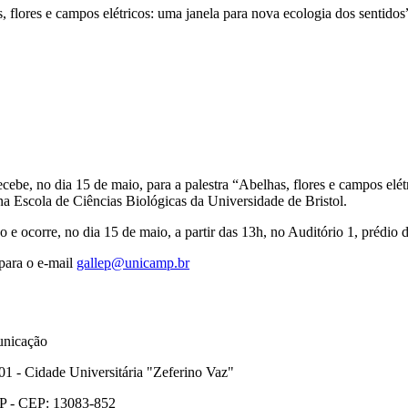
, flores e campos elétricos: uma janela para nova ecologia dos sentidos
da do Google
recebe, no dia 15 de maio, para a palestra “Abelhas, flores e campos elé
na Escola de Ciências Biológicas da Universidade de Bristol.
o e ocorre, no dia 15 de maio, a partir das 13h, no Auditório 1, prédi
 para o e-mail
gallep@unicamp.br
unicação
01 - Cidade Universitária "Zeferino Vaz"
SP - CEP: 13083-852