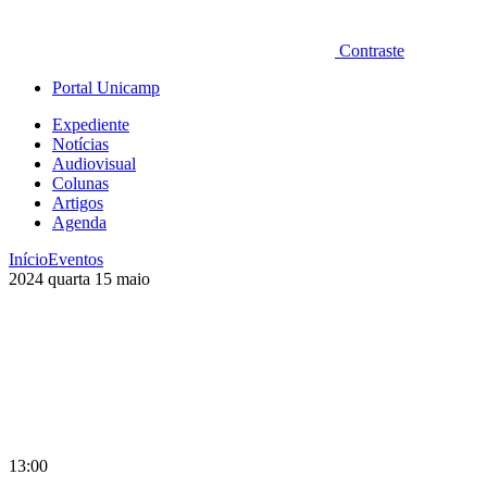
Contraste
Portal Unicamp
Expediente
Notícias
Audiovisual
Colunas
Artigos
Agenda
Início
Eventos
2024
quarta
15
maio
13:00