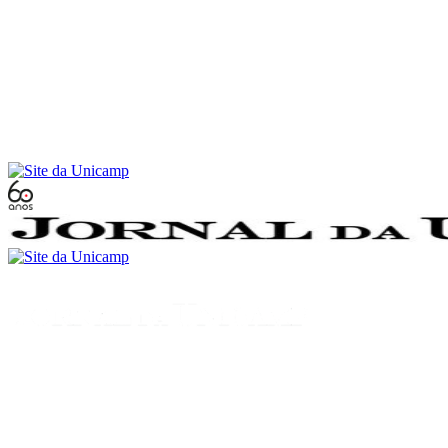
Conteúdo principal
Menu principal
Rodapé
Menu
Buscar