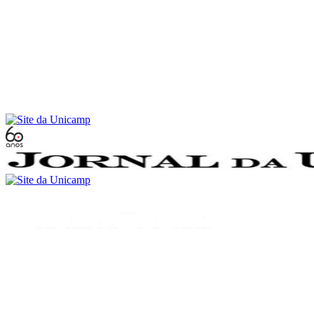
Conteúdo principal
Menu principal
Rodapé
Menu
Buscar