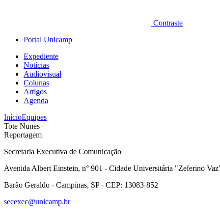
Contraste
Portal Unicamp
Expediente
Notícias
Audiovisual
Colunas
Artigos
Agenda
Início
Equipes
Tote Nunes
Reportagem
Secretaria Executiva de Comunicação
Avenida Albert Einstein, n° 901 - Cidade Universitária "Zeferino Vaz
Barão Geraldo - Campinas, SP - CEP: 13083-852
secexec@unicamp.br
Link para o Faceboo