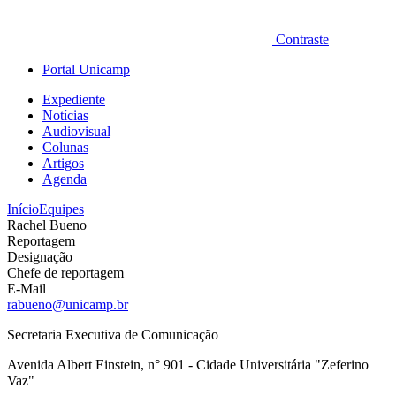
Contraste
Portal Unicamp
Expediente
Notícias
Audiovisual
Colunas
Artigos
Agenda
Início
Equipes
Rachel Bueno
Reportagem
Designação
Chefe de reportagem
E-Mail
rabueno@unicamp.br
Secretaria Executiva de Comunicação
Avenida Albert Einstein, n° 901 - Cidade Universitária "Zeferino
Vaz"