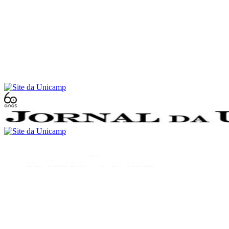
Conteúdo principal
Menu principal
Rodapé
Menu
Buscar