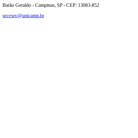
Barão Geraldo - Campinas, SP - CEP: 13083-852
secexec@unicamp.br
Link para o Facebook
Link para o Linkedin
Link para o Instagram