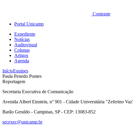
Contraste
Portal Unicamp
Expediente
Notícias
Audiovisual
Colunas
Artigos
Agenda
Início
Equipes
Paula Penedo Pontes
Reportagem
Secretaria Executiva de Comunicação
Avenida Albert Einstein, n° 901 - Cidade Universitária "Zeferino Vaz
Barão Geraldo - Campinas, SP - CEP: 13083-852
secexec@unicamp.br
Link para o Faceboo