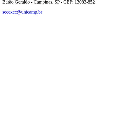
Barão Geraldo - Campinas, SP - CEP: 13083-852
secexec@unicamp.br
Link para o Facebook
Link para o Linkedin
Link para o Instagram