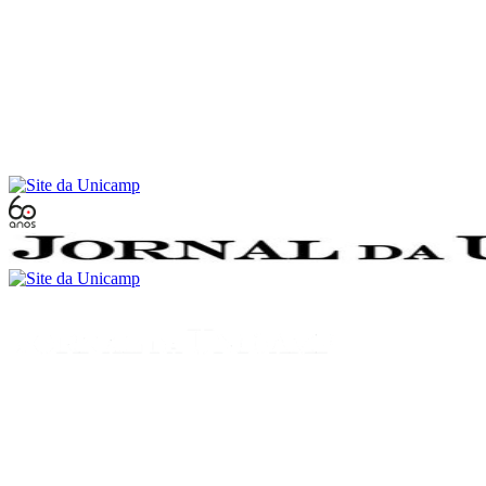
Conteúdo principal
Menu principal
Rodapé
Menu
Buscar