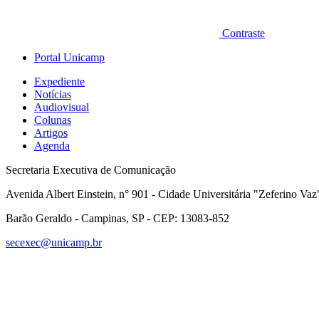
Contraste
Portal Unicamp
Expediente
Notícias
Audiovisual
Colunas
Artigos
Agenda
Secretaria Executiva de Comunicação
Avenida Albert Einstein, n° 901 - Cidade Universitária "Zeferino Vaz
Barão Geraldo - Campinas, SP - CEP: 13083-852
secexec@unicamp.br
Link para o Faceboo