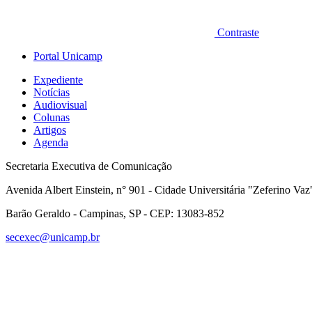
Contraste
Portal Unicamp
Expediente
Notícias
Audiovisual
Colunas
Artigos
Agenda
Secretaria Executiva de Comunicação
Avenida Albert Einstein, n° 901 - Cidade Universitária "Zeferino Vaz
Barão Geraldo - Campinas, SP - CEP: 13083-852
secexec@unicamp.br
Link para o Faceboo