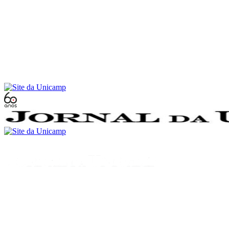
Conteúdo principal
Menu principal
Rodapé
Menu
Buscar