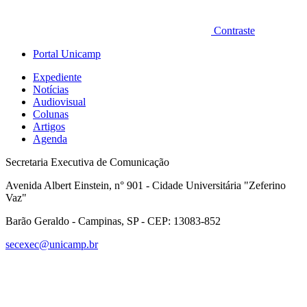
Contraste
Portal Unicamp
Expediente
Notícias
Audiovisual
Colunas
Artigos
Agenda
Secretaria Executiva de Comunicação
Avenida Albert Einstein, n° 901 - Cidade Universitária "Zeferino
Vaz"
Barão Geraldo - Campinas, SP - CEP: 13083-852
secexec@unicamp.br
Link para o Facebook