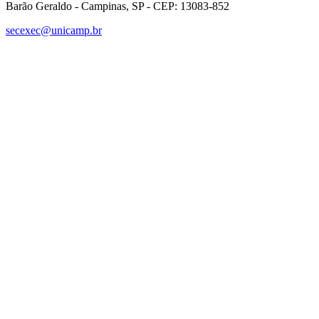
Barão Geraldo - Campinas, SP - CEP: 13083-852
secexec@unicamp.br
Link para o Facebook
Link para o Linkedin
Link para o Instagram