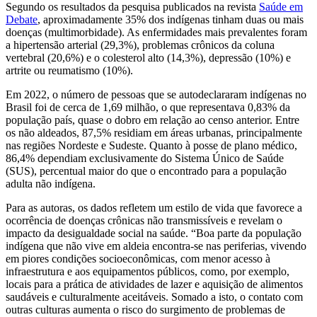
Segundo os resultados da pesquisa publicados na revista
Saúde em
Debate
, aproximadamente 35% dos indígenas tinham duas ou mais
doenças (multimorbidade). As enfermidades mais prevalentes foram
a hipertensão arterial (29,3%), problemas crônicos da coluna
vertebral (20,6%) e o colesterol alto (14,3%), depressão (10%) e
artrite ou reumatismo (10%).
Em 2022, o número de pessoas que se autodeclararam indígenas no
Brasil foi de cerca de 1,69 milhão, o que representava 0,83% da
população país, quase o dobro em relação ao censo anterior. Entre
os não aldeados, 87,5% residiam em áreas urbanas, principalmente
nas regiões Nordeste e Sudeste. Quanto à posse de plano médico,
86,4% dependiam exclusivamente do Sistema Único de Saúde
(SUS), percentual maior do que o encontrado para a população
adulta não indígena.
Para as autoras, os dados refletem um estilo de vida que favorece a
ocorrência de doenças crônicas não transmissíveis e revelam o
impacto da desigualdade social na saúde. “Boa parte da população
indígena que não vive em aldeia encontra-se nas periferias, vivendo
em piores condições socioeconômicas, com menor acesso à
infraestrutura e aos equipamentos públicos, como, por exemplo,
locais para a prática de atividades de lazer e aquisição de alimentos
saudáveis e culturalmente aceitáveis. Somado a isto, o contato com
outras culturas aumenta o risco do surgimento de problemas de