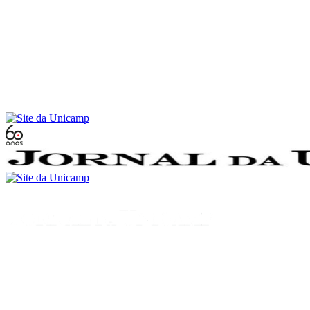
Conteúdo principal
Menu principal
Rodapé
Menu
Buscar