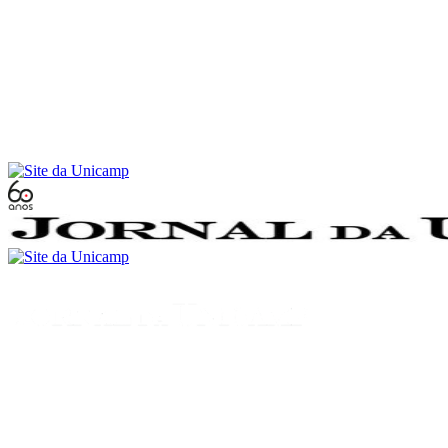
Conteúdo principal
Menu principal
Rodapé
Menu
Buscar