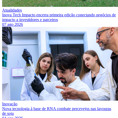
Atualidades
Inova Tech Impacto encerra primeira edição conectando negócios de
impacto a investidores e parceiros
07 ago 2026
Inovação
Nova tecnologia à base de RNA combate percevejos nas lavouras
de soja