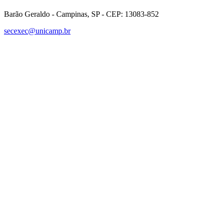
Barão Geraldo - Campinas, SP - CEP: 13083-852
secexec@unicamp.br
Link para o Facebook
Link para o Linkedin
Link para o Instagram