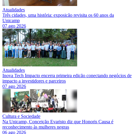
Atualidades
Três cidades, uma história: exposição revisita os 60 anos da
Unicamp
07 ago 2026
Atualidades
Inova Tech Impacto encerra primeira edição conectando negócios de
impacto a investidores e parceiros
07 ago 2026
Cultura e Sociedade
Na Unicamp, Conceição Evaristo diz que Honoris Causa é
reconhecimento às mulheres negras
06 ago 2026