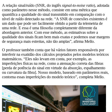
A relação sinal/ruído (SNR, do inglês
signal-to-noise ratio
), adotada
como parâmetro nesse método, consiste em uma métrica que
quantifica a qualidade do sinal transmitido em comparação com o
nível de ruído detectado na rede. “A SNR de conexões existentes é
um dado que pode ser facilmente obtido a partir da telemetria de
uma rede. E essa é uma filosofia completamente diferente da
abordagem anterior. Com esse método, as estimativas sobre a
qualidade dos sinais ficam bem mais exatas e podemos usar margens
de segurança mais estreitas, não tão amplas”, afirma Mello.
O professor também conta que há vários fatores responsáveis por
interferir na exatidão dos cálculos projetados pelos modelos teóricos
matemáticos. “Eles não levam em conta, por exemplo, as
imperfeições físicas na rede, como a atenuação correta das fibras
[perda de potência do sinal em virtude da absorção, espalhamento
ou curvatura da fibra]. Nosso modelo, baseado em parâmetros reais,
contorna essas imperfeições do modelo teórico”, completa Mello.