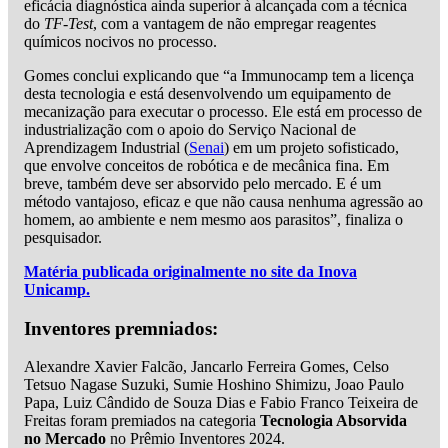
eficácia diagnóstica ainda superior à alcançada com a técnica
do
TF-Test
, com a vantagem de não empregar reagentes
químicos nocivos no processo.
Gomes conclui explicando que “a Immunocamp tem a licença
desta tecnologia e está desenvolvendo um equipamento de
mecanização para executar o processo. Ele está em processo de
industrialização com o apoio do Serviço Nacional de
Aprendizagem Industrial (
Senai
) em um projeto sofisticado,
que envolve conceitos de robótica e de mecânica fina. Em
breve, também deve ser absorvido pelo mercado. E é um
método vantajoso, eficaz e que não causa nenhuma agressão ao
homem, ao ambiente e nem mesmo aos parasitos”, finaliza o
pesquisador.
Matéria publicada originalmente no site da Inova
Unicamp.
Inventores premniados:
Alexandre Xavier Falcão, Jancarlo Ferreira Gomes, Celso
Tetsuo Nagase Suzuki, Sumie Hoshino Shimizu, Joao Paulo
Papa, Luiz Cândido de Souza Dias e Fabio Franco Teixeira de
Freitas foram premiados na categoria
Tecnologia Absorvida
no Mercado
no Prêmio Inventores 2024.