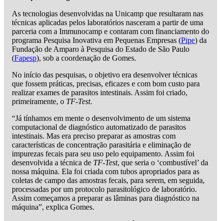
As tecnologias desenvolvidas na Unicamp que resultaram nas
técnicas aplicadas pelos laboratórios nasceram a partir de uma
parceria com a Immunocamp e contaram com financiamento do
programa Pesquisa Inovativa em Pequenas Empresas (
Pipe
) da
Fundação de Amparo à Pesquisa do Estado de São Paulo
(
Fapesp
), sob a coordenação de Gomes.
No início das pesquisas, o objetivo era desenvolver técnicas
que fossem práticas, precisas, eficazes e com bom custo para
realizar exames de parasitos intestinais. Assim foi criado,
primeiramente, o
TF-Test
.
“Já tínhamos em mente o desenvolvimento de um sistema
computacional de diagnóstico automatizado de parasitos
intestinais. Mas era preciso preparar as amostras com
características de concentração parasitária e eliminação de
impurezas fecais para seu uso pelo equipamento. Assim foi
desenvolvida a técnica de
TF-Test
, que seria o ‘combustível’ da
nossa máquina. Ela foi criada com tubos apropriados para as
coletas de campo das amostras fecais, para serem, em seguida,
processadas por um protocolo parasitológico de laboratório.
Assim começamos a preparar as lâminas para diagnóstico na
máquina”, explica Gomes.