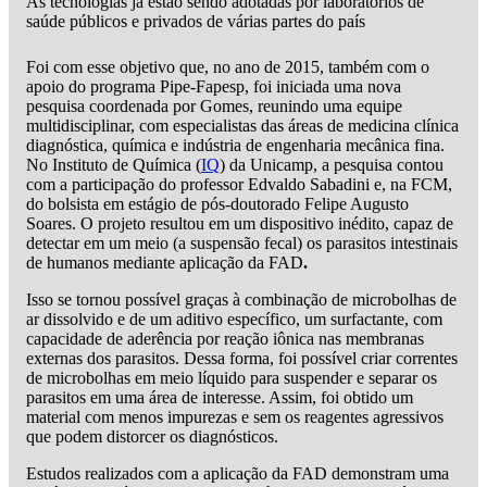
As tecnologias já estão sendo adotadas por laboratórios de
saúde públicos e privados de várias partes do país
Foi com esse objetivo que, no ano de 2015, também com o
apoio do programa Pipe-Fapesp, foi iniciada uma nova
pesquisa coordenada por Gomes, reunindo uma equipe
multidisciplinar, com especialistas das áreas de medicina clínica
diagnóstica, química e indústria de engenharia mecânica fina.
No Instituto de Química (
IQ
) da Unicamp, a pesquisa contou
com a participação do professor Edvaldo Sabadini e, na FCM,
do bolsista em estágio de pós-doutorado Felipe Augusto
Soares. O projeto resultou em um dispositivo inédito, capaz de
detectar em um meio (a suspensão fecal) os parasitos intestinais
de humanos mediante aplicação da FAD
.
Isso se tornou possível graças à combinação de microbolhas de
ar dissolvido e de um aditivo específico, um surfactante, com
capacidade de aderência por reação iônica nas membranas
externas dos parasitos. Dessa forma, foi possível criar correntes
de microbolhas em meio líquido para suspender e separar os
parasitos em uma área de interesse. Assim, foi obtido um
material com menos impurezas e sem os reagentes agressivos
que podem distorcer os diagnósticos.
Estudos realizados com a aplicação da FAD demonstram uma