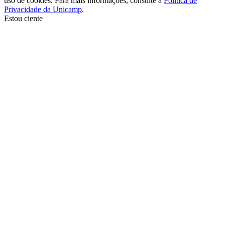
uso de cookies. Para mais informações, consulte a
Política de
Privacidade da Unicamp
.
Estou ciente
Ir para o topo