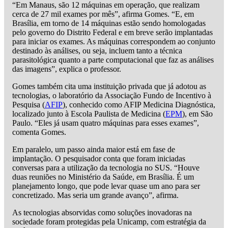
“Em Manaus, são 12 máquinas em operação, que realizam
cerca de 27 mil exames por mês”, afirma Gomes. “E, em
Brasília, em torno de 14 máquinas estão sendo homologadas
pelo governo do Distrito Federal e em breve serão implantadas
para iniciar os exames. As máquinas correspondem ao conjunto
destinado às análises, ou seja, incluem tanto a técnica
parasitológica quanto a parte computacional que faz as análises
das imagens”, explica o professor.
Gomes também cita uma instituição privada que já adotou as
tecnologias, o laboratório da Associação Fundo de Incentivo à
Pesquisa (
AFIP
), conhecido como AFIP Medicina Diagnóstica,
localizado junto à Escola Paulista de Medicina (
EPM
), em São
Paulo. “Eles já usam quatro máquinas para esses exames”,
comenta Gomes.
Em paralelo, um passo ainda maior está em fase de
implantação. O pesquisador conta que foram iniciadas
conversas para a utilização da tecnologia no SUS. “Houve
duas reuniões no Ministério da Saúde, em Brasília. É um
planejamento longo, que pode levar quase um ano para ser
concretizado. Mas seria um grande avanço”, afirma.
As tecnologias absorvidas como soluções inovadoras na
sociedade foram protegidas pela Unicamp, com estratégia da