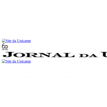
Conteúdo principal
Menu principal
Rodapé
Menu
Buscar