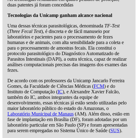
duas patentes já foram concedidas
Tecnologias da Unicamp ganham alcance nacional
Uma dessas técnicas parasitológicas, denominada
TF-Test
(
Three Fecal Test
), é discreta e de fácil manuseio por
laboratórios e pacientes para o processamento de fezes
humanas e de animais, com alta sensibilidade para a coleta e
para o processamento de amostras fecais. Ela constitui o
protocolo parasitológico do Diagnóstico Automatizado de
Parasitos Intestinais (DAPI), a outra técnica, capaz de realizar
análises computacionais precisas das imagens dos exames das
fezes.
De acordo com os professores da Unicamp Jancarlo Ferreira
Gomes, da Faculdade de Ciências Médicas (
FCM
) e do
Instituto de Computação (
IC
), e Alexandre Xavier Falcão,
também do IC, ambos integrantes da equipe de
desenvolvimento, essas técnicas já estão sendo utilizadas pelo
maior laboratório público do estado do Amazonas, o
Laboratório Municipal de Manaus
(AM). Além disso, estão em
fase de implantação em Brasília (DF), foram adotadas por um
laboratório particular em São Paulo (SP) e foram apresentadas
para serem empregadas no Sistema Único de Saúde (
SUS
).