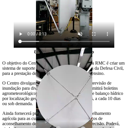
Um sistema de suporte à decisão
O objetivo do Centro Regional de Meteorologia da RMC é criar um
sistema de suporte à decisão – para subsidiar ações da Defesa Civil,
para a prestação de serviços e para a pesquisa e o ensino.
O Centro divulgará, por exemplo, relatórios com previsão de
inundação para diversos segmentos. Além disso, emitirá boletins
agrometeorológicos com mapeamento de culturas e balanço hídrico
por localização geográfica, em espaços de um mês, a cada 10 dias
ou sob demanda.
Ainda fornecerá previsões meteorológicas e aconselhamento
agrícola para as culturas da região e prestará serviços de
aconselhamento de irrigação e de agricultura de precisão. Poderá,