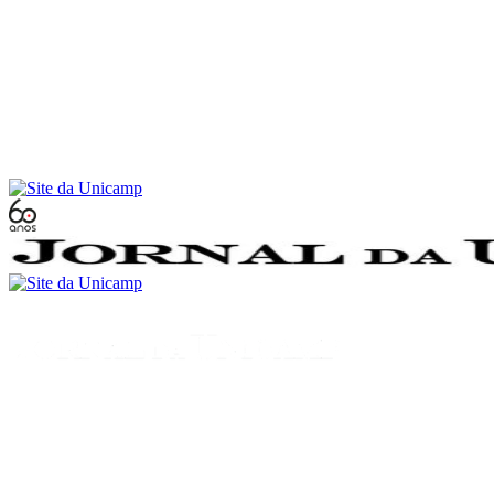
Conteúdo principal
Menu principal
Rodapé
Menu
Buscar