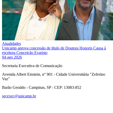
Atualidades
Unicamp aprova concessão de título de Doutora Honoris Causa à
escritora Conceição Evaristo
04 ago 2026
Secretaria Executiva de Comunicação
Avenida Albert Einstein, n° 901 - Cidade Universitária "Zeferino
Vaz"
Barão Geraldo - Campinas, SP - CEP: 13083-852
secexec@unicamp.br
Link para o Facebook