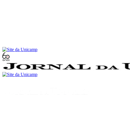
Conteúdo principal
Menu principal
Rodapé
Menu
Buscar