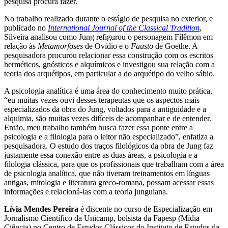
pesquisa procura fazer.
No trabalho realizado durante o estágio de pesquisa no exterior, e
publicado no
International Journal of the Classical Tradition
,
Silveira analisou como Jung refigurou o personagem Filêmon em
relação às
Metamorfoses
de Ovídio e o
Fausto
de Goethe. A
pesquisadora procurou relacionar essa construção com os escritos
herméticos, gnósticos e alquímicos e investigou sua relação com a
teoria dos arquétipos, em particular a do arquétipo do velho sábio.
A psicologia analítica é uma área do conhecimento muito prática,
“eu muitas vezes ouvi desses terapeutas que os aspectos mais
especializados da obra do Jung, voltados para a antiguidade e a
alquimia, são muitas vezes difíceis de acompanhar e de entender.
Então, meu trabalho também busca fazer essa ponte entre a
psicologia e a filologia para o leitor não especializado”, enfatiza a
pesquisadora. O estudo dos traços filológicos da obra de Jung faz
justamente essa conexão entre as duas áreas, a psicologia e a
filologia clássica, para que os profissionais que trabalham com a área
de psicologia analítica, que não tiveram treinamentos em línguas
antigas, mitologia e literatura greco-romana, possam acessar essas
informações e relacioná-las com a teoria junguiana.
Lívia Mendes Pereira
é discente no curso de Especialização em
Jornalismo Científico da Unicamp, bolsista da Fapesp (Mídia
Ciência) no Centro de Estudos Clássicos do Instituto de Estudos da