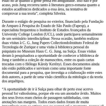
estão no ar quando a gente pensa em antiguidade. Isso não é por
acaso, pois Jung recorreu tanto à literatura greco-romana quanto a
estudos acadêmicos dedicados a essa área, na tentativa de
comprovar a sua teoria”, completa Silveira.
Durante o estágio de pesquisa no exterior, financiado pela Fundação
de Amparo à Pesquisa do Estado de São Paulo (Fapesp), a
especialista frequentou o Instituto de Estudos Avançados da
University College London (UCL), onde participava semanalmente
de um seminário interdisciplinar. Nessa ocasião, também realizou
duas visitas à C. G. Jung Papers CollectiondoInstituto Federal de
Tecnologia de Zurique e uma visita à biblioteca pessoal do
psiquiatra no Museum Haus C. G. Jung, na Suíça. Essas visitas
deram à pesquisadora a oportunidade de conhecer a biblioteca de
Jung e também a coleção de manuscritos, entre os quais cartas
trocadas com o filólogo Károly Kerényi. Esses documentos ainda
não estão publicados e serviram como uma importante fonte
documental para a pesquisa, que investiga a colaboração entre estes
dois autores, a partir de uma visão científica da mitologia e da teoria
dos arquétipos.
“A oportunidade de ir à Suíça para olhar de perto esse acervo
pessoal foi valiosíssima, porque ele era um anotador ávido. Muitos
dos seus livros eram cheios de passagem sublinhadas, com
anotações nas margens. Todos esses dados foram de muita