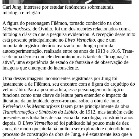
Carl Jung: interesse por estudar fenômenos sobrenaturais,
mitologia e religião
A figura do personagem Filêmon, tornado conhecido na obra
Metamorfoses
, de Ovídio, foi um dos recortes relacionados com a
mitologia clássica que a pesquisa evidenciou. A recepção desse mito
está presente principalmente no
Livro Vermelho
, que é um
importante registro literário realizado por Jung a partir da
autoexperimentação, realizada entre os anos de 1913 e 1916. Trata-
se de uma técnica que ele denominou mais tarde de “imaginação
ativa”, uma experiência de estado de fantasia e de observação de
imagens que emergem do inconsciente.
Uma dessas imagens inconscientes registradas por Jung foi
justamente a de Filêmon, seu encontro com a figura do arquétipo do
velho sábio. Para a pesquisadora, esse personagem mitológico
funciona como uma chave de leitura para entender o impacto da
literatura da antiguidade greco-romana sobre a obra de Jung.
Referências às
Metamorfoses
fazem parte principalmente da obra
Transformações e Símbolos da Libido
, de 1912, mas também estão
presentes nos trabalhos de sua teoria da psicologia, construída anos
depois. O
Livro Vermelho
só foi publicado há pouco mais de dez
anos, de modo que ainda há muito a ser explorado e entendido no
processo de construção da obra de Jung, e é exatamente isso que a