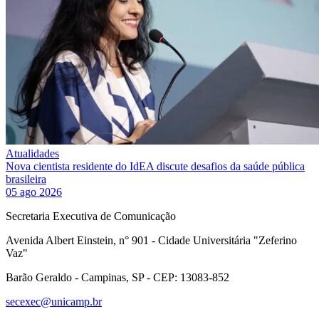
Atualidades
Nova cientista residente do IdEA discute desafios da saúde pública
brasileira
05 ago 2026
Secretaria Executiva de Comunicação
Avenida Albert Einstein, n° 901 - Cidade Universitária "Zeferino
Vaz"
Barão Geraldo - Campinas, SP - CEP: 13083-852
secexec@unicamp.br
Link para o Facebook