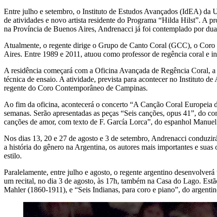
Entre julho e setembro, o Instituto de Estudos Avançados (IdEA) da 
de atividades e novo artista residente do Programa “Hilda Hilst”. A 
na Província de Buenos Aires, Andrenacci já foi contemplado por du
Atualmente, o regente dirige o Grupo de Canto Coral (GCC), o Coro 
Aires. Entre 1989 e 2011, atuou como professor de regência coral e i
A residência começará com a Oficina Avançada de Regência Coral, a oco
técnica de ensaio. A atividade, prevista para acontecer no Instituto
regente do Coro Contemporâneo de Campinas.
Ao fim da oficina, acontecerá o concerto “A Canção Coral Europeia 
semanas. Serão apresentadas as peças “Seis canções, opus 41”, do c
canções de amor, com texto de F. García Lorca”, do espanhol Manuel 
Nos dias 13, 20 e 27 de agosto e 3 de setembro, Andrenacci conduzi
a história do gênero na Argentina, os autores mais importantes e suas 
estilo.
Paralelamente, entre julho e agosto, o regente argentino desenvolve
um recital, no dia 3 de agosto, às 17h, também na Casa do Lago. Estã
Mahler (1860-1911), e “Seis Indianas, para coro e piano”, do argent