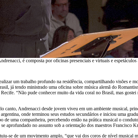
renacci, é composta por oficinas presenciais e virtuais e espetáculos 
realizar um trabalho profundo na residência, compartilhando visões e
 Brasil, já tendo ministrado uma oficina sobre música alemã do Romant
Recife. “Não pude conhecer muito da vida coral no Brasil, mas gostei m
lo canto, Andrenacci desde jovem viveu em um ambiente musical, princ
al argentina, onde terminou seus estudos secundários e iniciou uma gr
upo de uma companheira, percebendo então na prática musical o condutor
e aprofundado no assunto sob a orientação dos maestros Francisco Kr
ituiu-se de um movimento amplo, “que vai dos coros de nível musical m