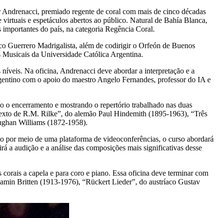
r Andrenacci, premiado regente de coral com mais de cinco décadas
virtuais e espetáculos abertos ao público. Natural de Bahía Blanca,
importantes do país, na categoria Regência Coral.
o Guerrero Madrigalista, além de codirigir o Orfeón de Buenos
as Musicais da Universidade Católica Argentina.
 níveis. Na oficina, Andrenacci deve abordar a interpretação e a
argentino com o apoio do maestro Angelo Fernandes, professor do IA e
o o encerramento e mostrando o repertório trabalhado nas duas
texto de R.M. Rilke”, do alemão Paul Hindemith (1895-1963), “Três
aughan Williams (1872-1958).
o por meio de uma plataforma de videoconferências, o curso abordará
irá a audição e a análise das composições mais significativas desse
orais a capela e para coro e piano. Essa oficina deve terminar com
jamin Britten (1913-1976), “Rückert Lieder”, do austríaco Gustav