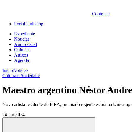
Contraste
Portal Unicamp
Expediente
Notícias
Audiovisual
Colunas
Artigos
Agenda
Início
Notícias
Cultura e Sociedade
Maestro argentino Néstor Andren
Novo artista residente do IdEA, premiado regente estará na Unicamp en
24 jun 2024