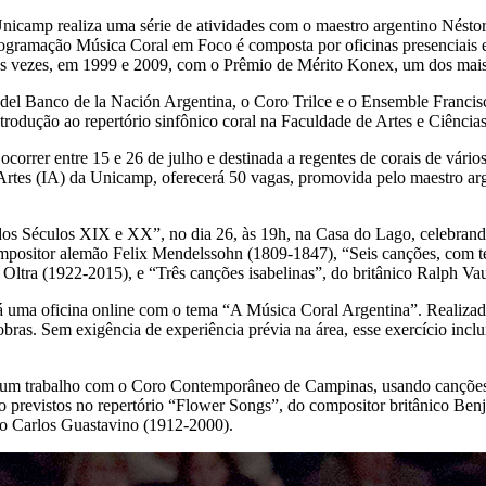
Unicamp realiza uma série de atividades com o maestro argentino Nésto
programação Música Coral em Foco é composta por oficinas presenciais e 
as vezes, em 1999 e 2009, com o Prêmio de Mérito Konex, um dos mais 
del Banco de la Nación Argentina, o Coro Trilce e o Ensemble Francisc
ntrodução ao repertório sinfônico coral na Faculdade de Artes e Ciênci
rrer entre 15 e 26 de julho e destinada a regentes de corais de vários
 de Artes (IA) da Unicamp, oferecerá 50 vagas, promovida pelo maestro 
dos Séculos XIX e XX”, no dia 26, às 19h, na Casa do Lago, celebrand
ompositor alemão Felix Mendelssohn (1809-1847), “Seis canções, com 
Oltra (1922-2015), e “Três canções isabelinas”, do britânico Ralph V
rá uma oficina online com o tema “A Música Coral Argentina”. Realizad
obras. Sem exigência de experiência prévia na área, esse exercício inclu
rá um trabalho com o Coro Contemporâneo de Campinas, usando canções c
o previstos no repertório “Flower Songs”, do compositor britânico Ben
ino Carlos Guastavino (1912-2000).